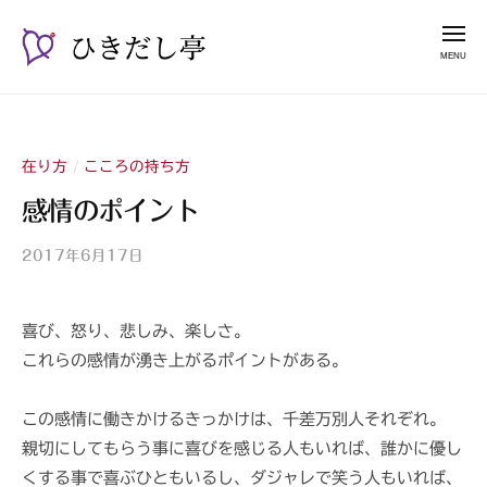
ー
コ
き
メ
だ
ン
ニ
し
テ
ュ
ひ
漫
亭
ー
ン
き
談
ツ
占
だ
へ
い
在り方
こころの持ち方
/
し
ス
師
亭
感情のポイント
キ
山
ッ
紫
2017年6月17日
b
プ
y
山
喜び、怒り、悲しみ、楽しさ。
紫
これらの感情が湧き上がるポイントがある。
s
a
n
この感情に働きかけるきっかけは、千差万別人それぞれ。
s
親切にしてもらう事に喜びを感じる人もいれば、誰かに優し
h
くする事で喜ぶひともいるし、ダジャレで笑う人もいれば、