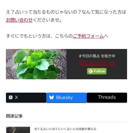
え？占いって当たるものじゃないの？なんて気になった方は
お問い合わせ
くださいませ。
すぐにでもという方は、こちらの
ご予約フォーム
へ
#今日の易占 を呟き中
@sanshi_ja
Threads
X
Bluesky
関連記事
当てる占いと当てにいく占いとは役割が異なる