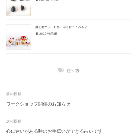
真正面から、お金に向き合ってみる？
2022年8月8日
在り方
投
前の投稿
稿
ワークショップ開催のお知らせ
ナ
ビ
次の投稿
ゲ
心に迷いがある時のお手伝いができる占いです