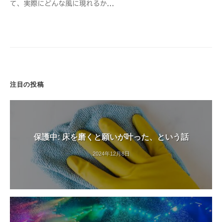
て、実際にどんな風に現れるか...
a
n
s
h
i
注目の投稿
保護中: 床を磨くと願いが叶った、という話
2024年12月8日