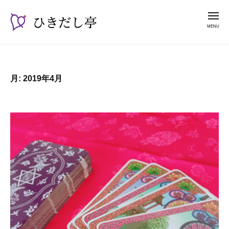
ー
コ
き
メ
だ
ン
ニ
し
テ
ュ
ひ
漫
亭
ー
ン
き
談
ツ
占
だ
へ
月:
2019年4月
い
し
ス
師
亭
キ
山
ッ
紫
プ