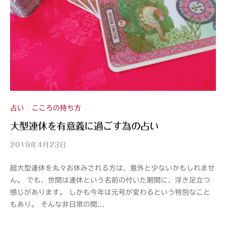
占い
こころの持ち方
/
大型連休を有意義に過ごす為の占い
2019年4月23日
b
y
超大型連休を丸々お休みされる方は、意外と少ないかもしれませ
山
ん。 でも、世間は連休という名前の付いた期間に、浮き足立つ
紫
感じがあります。 しかも今年は元号が変わるという特別なこと
s
もあり。 そんな非日常の間...
a
n