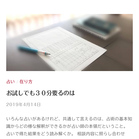
s
h
i
占い
在り方
/
お試しでも３０分要るのは
2019年4月14日
b
y
いろんな占いがあるけれど、共通して言えるのは、占術の基本知
山
識からどの様な解釈ができるかが占い師の本領だということ。
紫
占いで得た結果をどう読み解くか。 相談内容に照らし合わせ
s