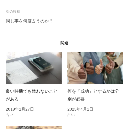
ナ
ビ
次の投稿
ゲ
同じ事を何度占うのか？
ー
シ
ョ
関連
ン
良い時機でも敵わないこと
何を「成功」とするかは分
がある
別が必要
2019年1月27日
2025年4月1日
占い
占い