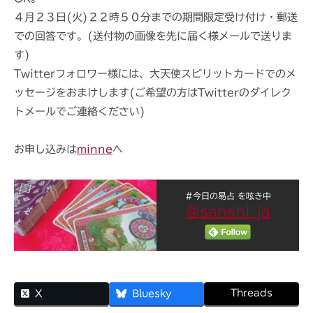
４月２３日(火)２２時５０分までの期間限定受け付け・郵送
での回答です。(送付物の画像を先に届く様メールで送りま
す)
Twitterフォロワー様には、大天使スピリットカードでのメ
ッセージをおまけします(ご希望の方はTwitterのダイレク
トメールでご連絡ください)
お申し込みは
minne
へ
#今日の易占 を呟き中
@sanshi_ja
Threads
X
Bluesky