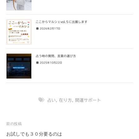
ここからマルシェvol.５に出展します
2026年2月17日
占う時の質問、言葉の選び方
2025年10月22日
占い
,
在り方
,
開運サポート
投
前の投稿
稿
お試しでも３０分要るのは