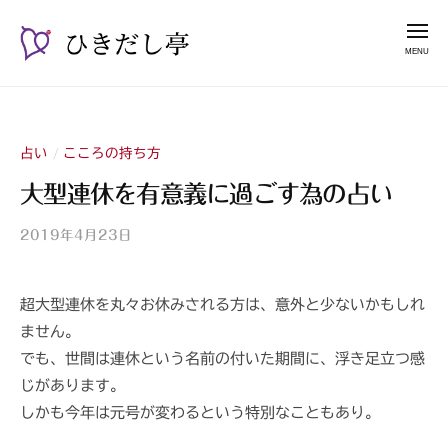
ー
コ
き
メ
だ
ン
ニ
し
テ
ュ
ひ
漫
亭
ー
ン
き
談
ツ
占
だ
へ
い
占い
こころの持ち方
/
し
ス
師
亭
大型連休を有意義に過ごす為の占い
キ
山
ッ
紫
2019年4月23日
b
プ
y
山
超大型連休を丸々お休みされる方は、意外と少ないかもしれ
紫
ません。
s
a
でも、世間は連休という名前の付いた期間に、浮き足立つ感
n
じがあります。
s
しかも今年は元号が変わるという特別なこともあり。
h