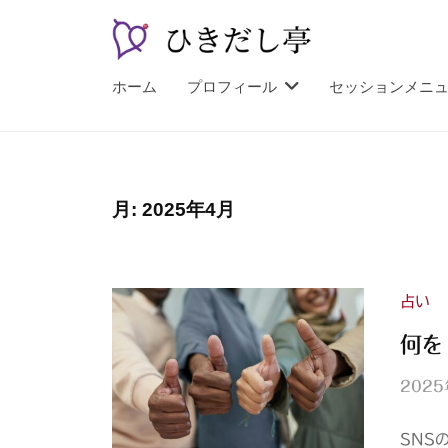
コ
し
ン
亭
テ
ひ
漫
ホーム
プロフィール
セッションメニ
ン
談
き
ツ
占
だ
へ
い
し
師
ス
亭
月:
2025年4月
山
キ
紫
ッ
プ
占い
何を
202
SNS