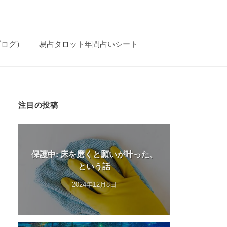
ブログ）
易占タロット年間占いシート
注目の投稿
保護中: 床を磨くと願いが叶った、
という話
2024年12月8日