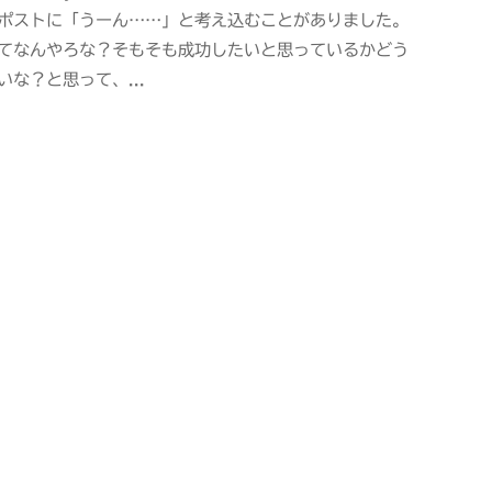
ポストに「うーん……」と考え込むことがありました。
紫
てなんやろな？そもそも成功したいと思っているかどう
s
いな？と思って、...
a
n
s
h
i