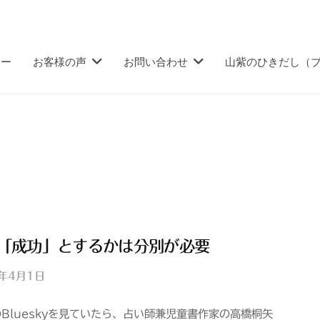
ュー
お客様の声
お問い合わせ
山紫のひきだし（
「成功」とするかは分別が必要
5年4月1日
b
y
のBlueskyを見ていたら、占い師兼児童書作家の高橋桐矢
山