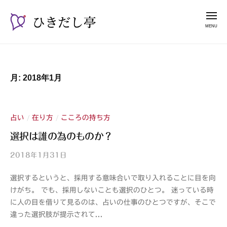
ー
コ
き
メ
だ
ン
ニ
し
テ
ュ
ひ
漫
亭
ー
ン
き
談
ツ
占
だ
へ
月:
2018年1月
い
し
ス
師
亭
キ
山
ッ
紫
占い
在り方
こころの持ち方
/
/
プ
選択は誰の為のものか？
2018年1月31日
b
y
選択するというと、採用する意味合いで取り入れることに目を向
山
けがち。 でも、採用しないことも選択のひとつ。 迷っている時
紫
に人の目を借りて見るのは、占いの仕事のひとつですが、そこで
s
違った選択肢が提示されて...
a