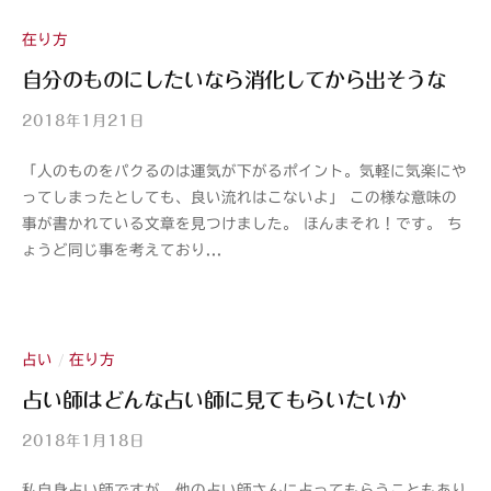
h
i
在り方
自分のものにしたいなら消化してから出そうな
2018年1月21日
b
y
「人のものをパクるのは運気が下がるポイント。気軽に気楽にや
山
ってしまったとしても、良い流れはこないよ」 この様な意味の
紫
事が書かれている文章を見つけました。 ほんまそれ！です。 ち
s
ょうど同じ事を考えており...
a
n
s
h
i
占い
在り方
/
占い師はどんな占い師に見てもらいたいか
2018年1月18日
b
y
私自身占い師ですが、他の占い師さんに占ってもらうこともあり