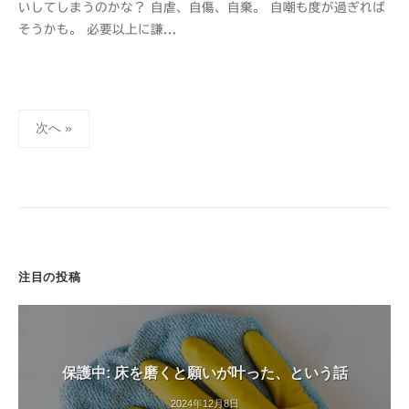
いしてしまうのかな？ 自虐、自傷、自棄。 自嘲も度が過ぎれば
s
そうかも。 必要以上に謙...
a
n
s
h
投
i
次へ »
稿
の
ペ
ー
ジ
送
注目の投稿
り
保護中: 床を磨くと願いが叶った、という話
2024年12月8日