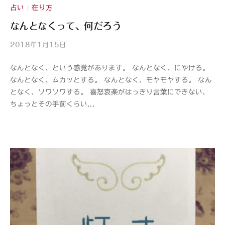
i
占い
在り方
/
なんとなくって、何だろう
2018年1月15日
b
y
なんとなく、という感覚があります。 なんとなく、にやける。
山
なんとなく、ムカッとする。 なんとなく、モヤモヤする。 なん
紫
となく、ソワソワする。 喜怒哀楽がはっきり言葉にできない、
s
ちょっとその手前くらい...
a
n
s
h
i