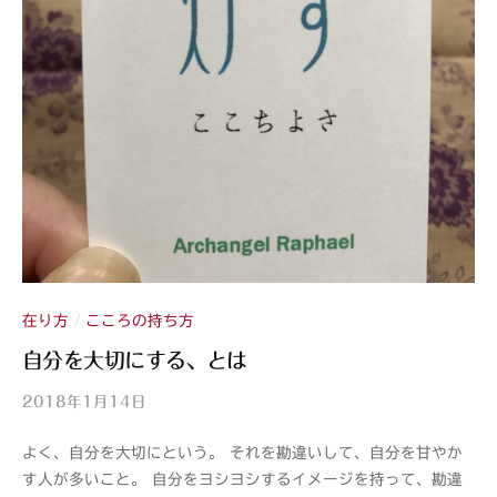
在り方
こころの持ち方
/
自分を大切にする、とは
2018年1月14日
b
y
よく、自分を大切にという。 それを勘違いして、自分を甘やか
山
す人が多いこと。 自分をヨシヨシするイメージを持って、勘違
紫