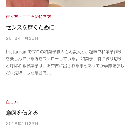
在り方
こころの持ち方
/
センスを磨くために
2018年1月25日
b
y
Instagramでプロの和菓子職人さん数人と、趣味で和菓子作り
山
を楽しんでいる方をフォローしている。 和菓子、特に練り切り
紫
と呼ばれるお菓子は、お茶席に出される事もあってか季節を少し
s
だけ先取りした意匠で...
a
n
s
h
i
在り方
意図を伝える
2018年1月23日
b
y