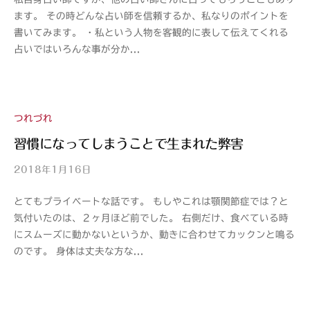
山
ます。 その時どんな占い師を信頼するか、私なりのポイントを
紫
書いてみます。 ・私という人物を客観的に表して伝えてくれる
s
占いではいろんな事が分か...
a
n
s
h
i
つれづれ
習慣になってしまうことで生まれた弊害
2018年1月16日
b
y
とてもプライベートな話です。 もしやこれは顎関節症では？と
山
気付いたのは、２ヶ月ほど前でした。 右側だけ、食べている時
紫
にスムーズに動かないというか、動きに合わせてカックンと鳴る
s
のです。 身体は丈夫な方な...
a
n
s
h