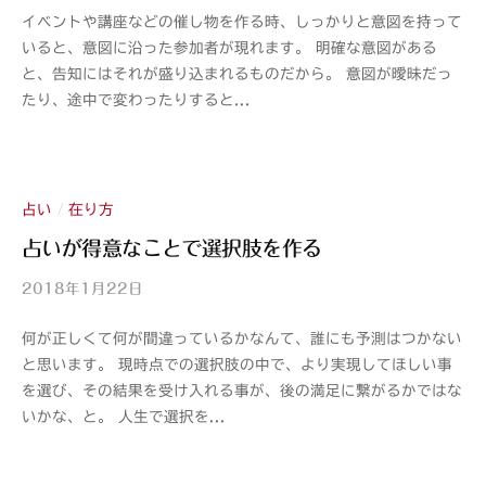
イベントや講座などの催し物を作る時、しっかりと意図を持って
山
いると、意図に沿った参加者が現れます。 明確な意図がある
紫
と、告知にはそれが盛り込まれるものだから。 意図が曖昧だっ
s
たり、途中で変わったりすると...
a
n
s
h
i
占い
在り方
/
占いが得意なことで選択肢を作る
2018年1月22日
b
y
何が正しくて何が間違っているかなんて、誰にも予測はつかない
山
と思います。 現時点での選択肢の中で、より実現してほしい事
紫
を選び、その結果を受け入れる事が、後の満足に繋がるかではな
s
いかな、と。 人生で選択を...
a
n
s