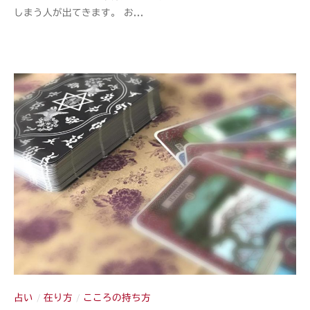
しまう人が出てきます。 お...
a
n
s
h
i
占い
在り方
こころの持ち方
/
/