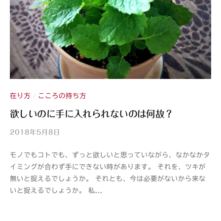
在り方
こころの持ち方
/
欲しいのに手に入れられないのは何故？
2018年5月8日
b
y
モノでもコトでも、ずっと欲しいと思っていながら、なかなかタ
山
イミングが合わず手にできない時があります。 それを、ツキが
紫
無いと捉えるでしょうか。 それとも、今は必要がないから来な
s
いと捉えるでしょうか。 私...
a
n
s