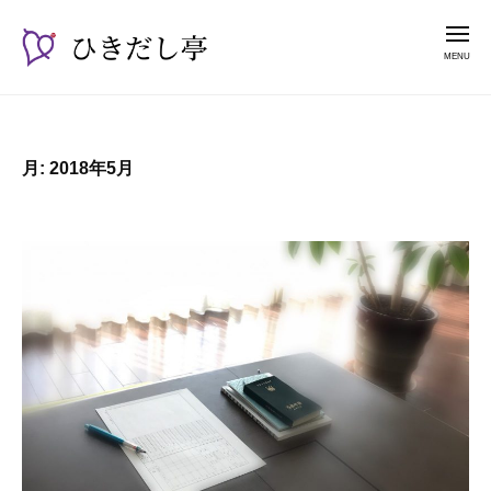
ー
コ
き
メ
だ
ン
ニ
し
テ
ュ
ひ
漫
亭
ー
ン
き
談
ツ
占
だ
へ
月:
2018年5月
い
し
ス
師
亭
キ
山
ッ
紫
プ