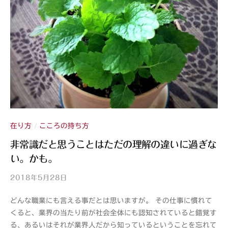
在り方
こころの持ち方
/
非常識だと思うことはただの理解の違いに過ぎな
い。かも。
2018年5月28日
b
y
どんな職業にも言える事だとは思いますが。 その仕事に慣れて
山
くると、業界の当たり前が社会全体にも認知されていると錯覚す
紫
る、あるいはそれが業界人だから知っているということを忘れて
s