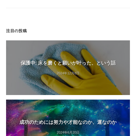
h
i
注目の投稿
保護中: 床を磨くと願いが叶った、という話
2024年12月8日
成功のためには努力や才能なのか、運なのか
2024年6月20日