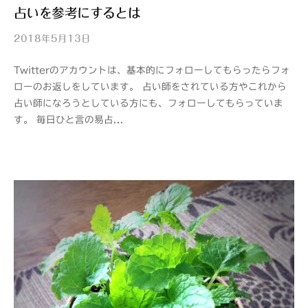
占いを参考にするとは
2018年5月13日
b
y
Twitterのアカウントは、基本的にフォローしてもらったらフォ
山
ローのお返しをしています。 占い師をされている方やこれから
紫
占い師になろうとしている方にも、フォローしてもらっていま
s
す。 毎日ひと言の易占...
a
n
s
h
i