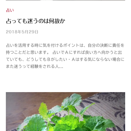
占い
占っても迷うのは何故か
2018年5月29日
b
y
占いを活用する時に気を付けるポイントは、自分の決断に責任を
山
持つことだと思います。 占いでＡにすれば良い方へ向かうと出
紫
ていても、どうしてもＢがしたい・Ａはする気にならない場合に
s
また迷うって経験をされる人...
a
n
s
h
i