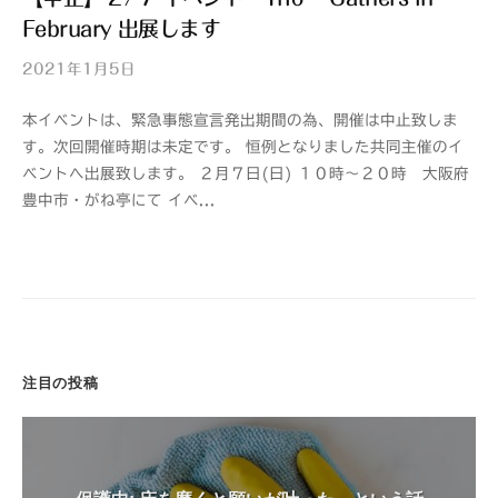
February 出展します
2021年1月5日
b
y
本イベントは、緊急事態宣言発出期間の為、開催は中止致しま
山
す。次回開催時期は未定です。 恒例となりました共同主催のイ
紫
ベントへ出展致します。 ２月７日(日) １０時〜２０時 大阪府
s
豊中市・がね亭にて イベ...
a
n
s
h
i
注目の投稿