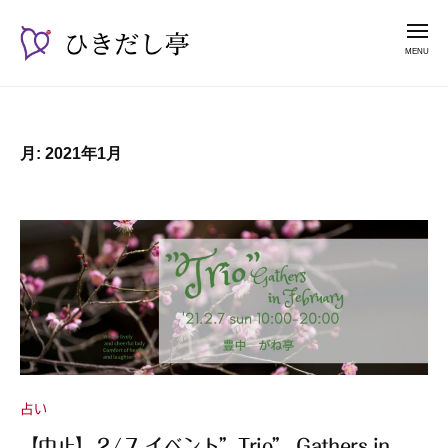
ー
コ
き
メ
だ
ン
ニ
し
テ
ュ
ひ
漫
亭
ー
ン
き
談
ツ
占
だ
へ
月:
2021年1月
い
し
ス
師
亭
キ
山
ッ
紫
プ
占い
【中止】２/７ イベント”Trio” Gathers in