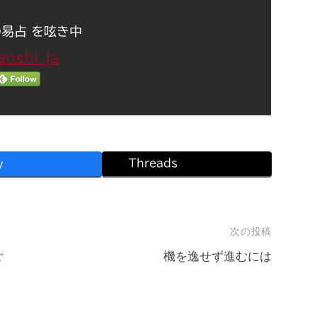
易占 を呟き中
nshi_ja
Threads
y
次の投稿
ご
機を逸せず進むには