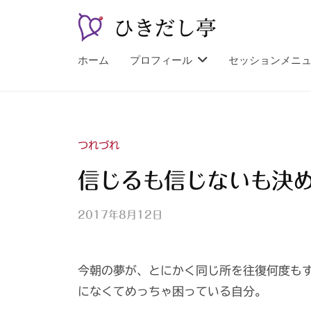
コ
し
ン
亭
テ
ひ
漫
ホーム
プロフィール
セッションメニ
ン
談
き
ツ
占
だ
へ
い
し
師
ス
亭
つれづれ
山
キ
紫
信じるも信じないも決
ッ
プ
2017年8月12日
b
y
山
今朝の夢が、とにかく同じ所を往復何度も
紫
s
になくてめっちゃ困っている自分。
a