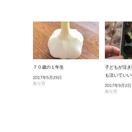
ゲ
ー
シ
ョ
ン
７０歳の１年生
子どもが泣き
も泣いていい
2017年5月29日
在り方
2017年9月2日
在り方