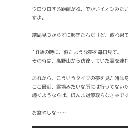
n
ウロウロする距離がね、でかいイオンみた
s
すよ。
h
i
結局見つからずに起きたんだけど、疲れ果
18歳の時に、似たような夢を毎日見て。
その時は、高野山から彷徨っていた霊を連
あれから、こういうタイプの夢を見た時は
ここ最近、霊場みたいな所には行ってない
続くようならば、ほんま対策取らなきゃで
お盆やしな……