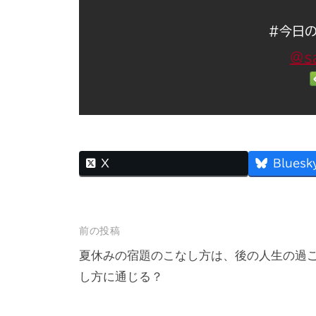
#今日の
@sa
X
Bluesk
投
前の投稿
稿
夏休みの宿題のこなし方は、後の人生の過
し方に通じる？
ナ
ビ