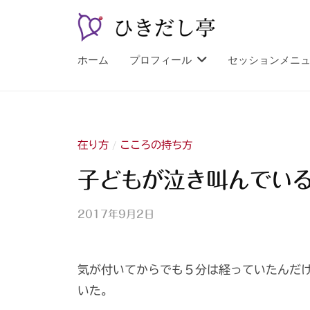
コ
し
ン
亭
テ
ひ
漫
ホーム
プロフィール
セッションメニ
ン
談
き
ツ
占
だ
へ
い
し
師
ス
亭
在り方
こころの持ち方
/
山
キ
紫
子どもが泣き叫んでい
ッ
プ
2017年9月2日
b
y
山
気が付いてからでも５分は経っていたんだ
紫
s
いた。
a