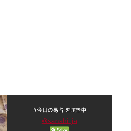
#今日の易占 を呟き中
@sanshi_ja