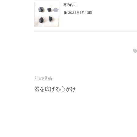
寒の内に
2023年1月13日
投
前の投稿
稿
器を広げる心がけ
ナ
ビ
ゲ
ー