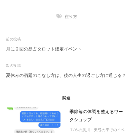
在り方
投
前の投稿
稿
月に２回の易占タロット鑑定イベント
ナ
ビ
次の投稿
ゲ
夏休みの宿題のこなし方は、後の人生の過ごし方に通じる？
ー
シ
ョ
関連
ン
季節毎の体調を整えるワー
クショップ
７/６の夙川・天弓の雫でのイベ