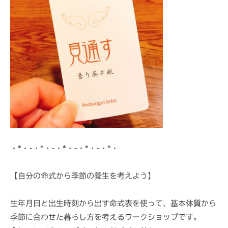
i
・*・-・*・-・*・-・*・-・*・
【自分の命式から季節の養生を考えよう】
生年月日と出生時刻から出す命式表を使って、基本体質から
季節に合わせた暮らし方を考えるワークショップです。