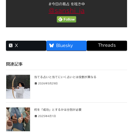
#今日の易占 を呟き中
@sanshi_ja
Threads
X
Bluesky
関連記事
当てる占いと当てにいく占いとは役割が異なる
2026年5月29日
何を「成功」とするかは分別が必要
2025年4月1日