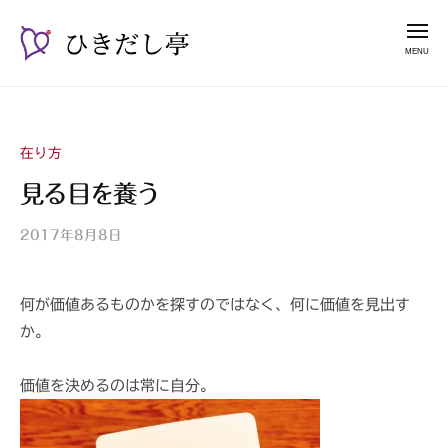
ー
コ
き
メ
だ
ン
ニ
し
テ
ュ
ひ
漫
亭
ー
ン
き
談
ツ
占
だ
へ
い
在り方
し
ス
師
亭
見る目を養う
キ
山
ッ
紫
2017年8月8日
b
プ
y
山
何が価値あるものかを探すのではなく、何に価値を見出す
紫
か。
s
a
n
価値を決めるのは常に自分。
s
h