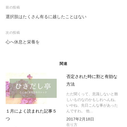
投
前の投稿
稿
選択肢はたくさん有るに越したことはない
ナ
ビ
次の投稿
ゲ
心へ休息と栄養を
ー
シ
ョ
関連
ン
否定された時に割と有効な
方法
ただ聞くって、意識しないと難
しいものなのかもしれへんね。
いやね、先日こんな事があった
１月によく読まれた記事５
んですわ。 他…
つ
2017年2月18日
在り方