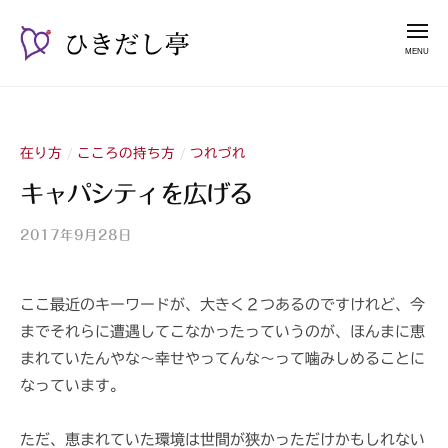
ー
コ
き
メ
だ
ン
ニ
し
テ
ュ
ひ
漫
亭
ー
ン
き
談
ツ
占
だ
へ
い
在り方
こころの持ち方
つれづれ
/
/
し
ス
師
亭
キャパシティを広げる
キ
山
ッ
紫
2017年9月28日
b
プ
y
山
ここ最近のキーワードが、大きく２つあるのですけれど、今
紫
までそれらに遭遇してこなかったっていうのが、ほんまに恵
s
a
まれていたんやな〜幸せやってんな〜って噛みしめることに
n
なっています。
s
h
ただ、恵まれていた環境は世間が狭かっただけかもしれない