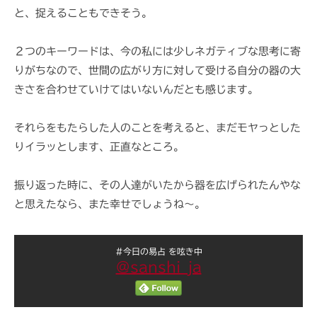
i
と、捉えることもできそう。
２つのキーワードは、今の私には少しネガティブな思考に寄
りがちなので、世間の広がり方に対して受ける自分の器の大
きさを合わせていけてはいないんだとも感じます。
それらをもたらした人のことを考えると、まだモヤっとした
りイラッとします、正直なところ。
振り返った時に、その人達がいたから器を広げられたんやな
と思えたなら、また幸せでしょうね〜。
#今日の易占 を呟き中
@sanshi_ja