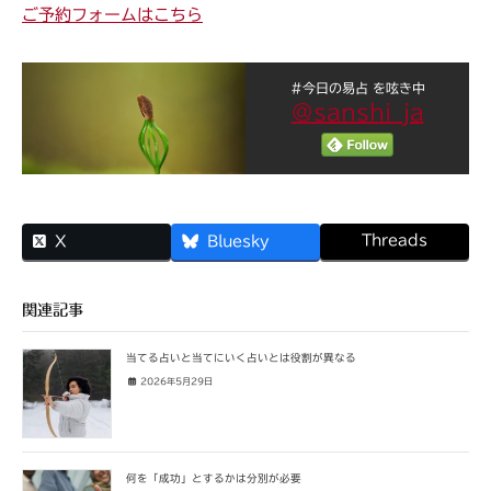
ご予約フォームはこちら
#今日の易占 を呟き中
@sanshi_ja
Threads
X
Bluesky
関連記事
当てる占いと当てにいく占いとは役割が異なる
2026年5月29日
何を「成功」とするかは分別が必要