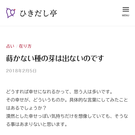
ー
コ
き
メ
だ
ン
ニ
し
テ
ュ
ひ
漫
亭
ー
ン
き
談
ツ
占
だ
へ
い
占い
在り方
/
し
ス
師
亭
蒔かない種の芽は出ないのです
キ
山
ッ
紫
2018年2月5日
b
プ
y
山
どうすれば幸せになれるかって、思う人は多いです。
紫
その幸せが、どういうものか。具体的な言葉にしてみたこと
s
a
はあるでしょうか？
n
漠然とした幸せっぽい気持ちだけを想像していても、そうな
s
る事はあまりないと思います。
h