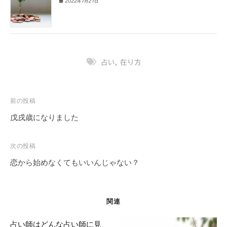
2022年7月27日
占い
,
在り方
投
前の投稿
稿
戊戌歳になりました
ナ
ビ
次の投稿
ゲ
恋から始めなくてもいいんじゃない？
ー
シ
ョ
関連
ン
占い師はどんな占い師に見