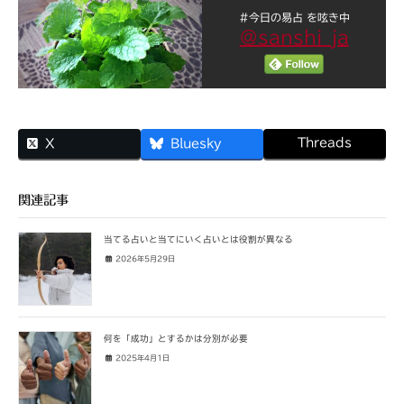
#今日の易占 を呟き中
@sanshi_ja
Threads
X
Bluesky
関連記事
当てる占いと当てにいく占いとは役割が異なる
2026年5月29日
何を「成功」とするかは分別が必要
2025年4月1日