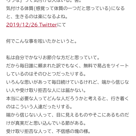
ろうな」って気付ける人はいる。筈。
h
気付ける体質(感覚って体質の一つだと思っている)になる
i
と、生きるのは楽になるよね。
2019/12/26 Twitter
にて
何でこんな事を呟いたかというと。
私は自分でかなりお節介な方だと思っていて。
だから毎日誰に頼まれた訳でもなく、無料で易占をツイート
しているのはそのひとつだったりする。
いろんな思いがあって毎日続けているけれど、端から信じな
い人や受け取り拒否な人には届かない。
本当に必要な人ってどんな人だろうかと考えると、行き着く
のはこういう人達だったりする。
端から信じない人って、目に見えるものやそこにあるものだ
けが真実だと思い込んでいる節がある。
受け取り拒否な人って、不信感の塊の様。