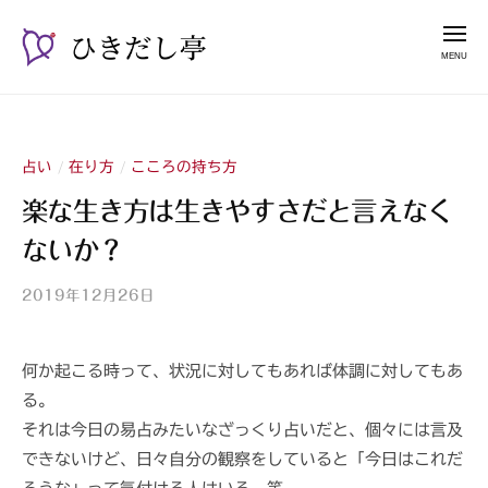
ー
コ
き
メ
だ
ン
ニ
し
テ
ュ
ひ
漫
亭
ー
ン
き
談
ツ
占
だ
へ
い
占い
在り方
こころの持ち方
/
/
し
ス
師
亭
楽な生き方は生きやすさだと言えなく
キ
山
ないか？
ッ
紫
プ
2019年12月26日
b
y
山
何か起こる時って、状況に対してもあれば体調に対してもあ
紫
る。
s
a
それは今日の易占みたいなざっくり占いだと、個々には言及
n
できないけど、日々自分の観察をしていると「今日はこれだ
s