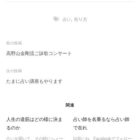
占い
,
在り方
投
前の投稿
稿
高野山金剛流ご詠歌コンサート
ナ
ビ
次の投稿
ゲ
たまに占い講座もやります
ー
シ
ョ
関連
ン
人生の道筋はどの様に決ま
占い師を名乗るなら占い師
るのか
で在れ
占いを聞いて、その時にへぇ〜
以前にね、Facebookでフォロー