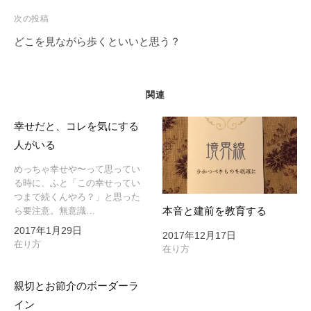
ビ
次の投稿
ゲ
どこを見ながら歩くといいと思う？
ー
シ
ョ
関連
ン
幸せだと、コレを気にする
人がいる
めっちゃ幸せや〜って思ってい
る時に、ふと「この幸せってい
つまで続くんやろ？」と思った
本音と建前を教育する
ら要注意。無意識…
2017年1月29日
2017年12月17日
在り方
在り方
親切とお節介のボーダーラ
イン