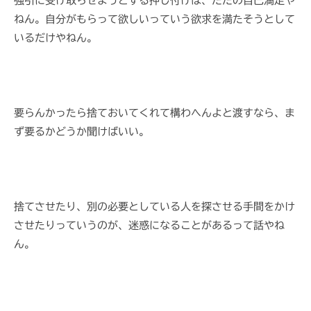
強引に受け取らせようとする押し付けは、ただの自己満足や
h
ねん。自分がもらって欲しいっていう欲求を満たそうとして
i
いるだけやねん。
要らんかったら捨ておいてくれて構わへんよと渡すなら、ま
ず要るかどうか聞けばいい。
捨てさせたり、別の必要としている人を探させる手間をかけ
させたりっていうのが、迷惑になることがあるって話やね
ん。