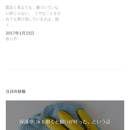
図太く見えても、傷ついていな
い訳じゃない。 イヤなことをさ
れても受け流している人は、強
く…
2017年1月23日
在り方
注目の投稿
保護中: 床を磨くと願いが叶った、という話