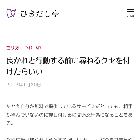
ー
コ
き
メ
だ
ン
ニ
し
テ
ュ
ひ
漫
亭
ー
ン
き
談
ツ
占
だ
へ
い
在り方
つれづれ
/
し
ス
師
亭
良かれと行動する前に尋ねるクセを付
キ
山
けたらいい
ッ
紫
プ
2017年1月30日
b
y
山
たとえ自分が無料で提供しているサービスだとしても、相手
紫
が望んでいないのに押し付けるのは迷惑行為になることもあ
s
a
る。
n
s