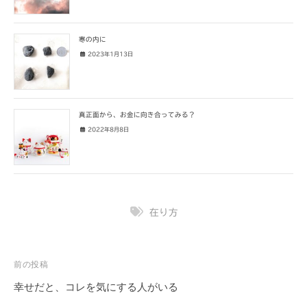
寒の内に
2023年1月13日
真正面から、お金に向き合ってみる？
2022年8月8日
在り方
投
前の投稿
稿
幸せだと、コレを気にする人がいる
ナ