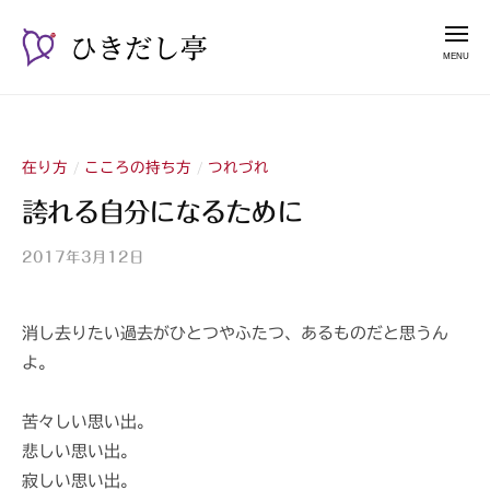
ー
コ
き
メ
だ
ン
ニ
し
テ
ュ
ひ
漫
亭
ー
ン
き
談
ツ
占
だ
へ
い
在り方
こころの持ち方
つれづれ
/
/
し
ス
師
亭
誇れる自分になるために
キ
山
ッ
紫
2017年3月12日
b
プ
y
山
消し去りたい過去がひとつやふたつ、あるものだと思うん
紫
よ。
s
a
n
苦々しい思い出。
s
悲しい思い出。
h
寂しい思い出。