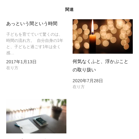
シ
ョ
関連
ン
あっという間という時間
子どもを育てていて驚くのは、
時間の流れ方。 自分自身の1年
と、子どもと過ごす1年は全く
感…
何気なくふと、浮かぶこと
2017年1月13日
在り方
の取り扱い
2020年7月28日
在り方