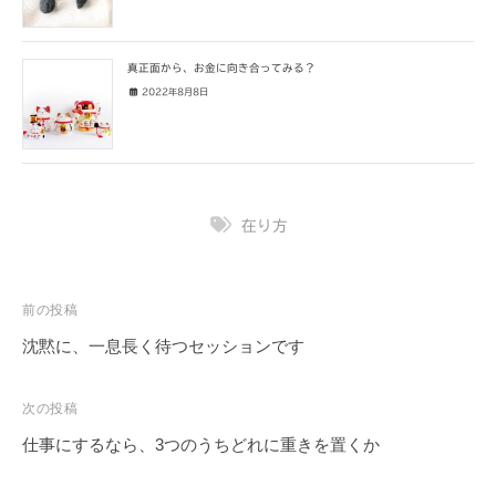
真正面から、お金に向き合ってみる？
2022年8月8日
在り方
投
前の投稿
稿
沈黙に、一息長く待つセッションです
ナ
ビ
次の投稿
ゲ
仕事にするなら、3つのうちどれに重きを置くか
ー