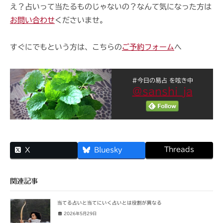
え？占いって当たるものじゃないの？なんて気になった方は
お問い合わせ
くださいませ。
すぐにでもという方は、こちらの
ご予約フォーム
へ
#今日の易占 を呟き中
@sanshi_ja
Threads
X
Bluesky
関連記事
当てる占いと当てにいく占いとは役割が異なる
2026年5月29日