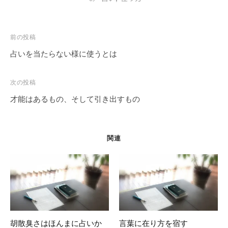
投
前の投稿
稿
占いを当たらない様に使うとは
ナ
ビ
次の投稿
ゲ
才能はあるもの、そして引き出すもの
ー
シ
ョ
関連
ン
胡散臭さはほんまに占いか
言葉に在り方を宿す