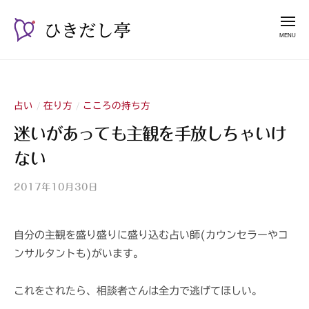
ー
コ
き
メ
だ
ン
ニ
し
テ
ュ
ひ
漫
亭
ー
ン
き
談
ツ
占
だ
へ
い
占い
在り方
こころの持ち方
/
/
し
ス
師
亭
迷いがあっても主観を手放しちゃいけ
キ
山
ない
ッ
紫
プ
2017年10月30日
b
y
山
自分の主観を盛り盛りに盛り込む占い師(カウンセラーやコ
紫
ンサルタントも)がいます。
s
a
n
これをされたら、相談者さんは全力で逃げてほしい。
s