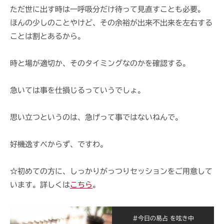
i
ただ世に出す時は一呼吸分だけ待って見直すことも必要。
ほんの少しのことやけど、その余裕が出来不出来を左右する
ことは割とあるから。
時と場が適切か、そのタイミングなのかを確認する。
急いては事を仕損じるっていうでしょ。
思い立つというのは、急げって事ではないねんで。
好機逸すべからず、ですわ。
☆初めての方に、しっかりがっつりセッションをご用意して
います。詳しくは
こちら
。
#今日の易占 を呟き中