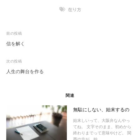
在り方
投
前の投稿
稿
信を解く
ナ
ビ
次の投稿
ゲ
人生の舞台を作る
ー
シ
ョ
関連
ン
無駄にしない、始末するの
始末しいって、大阪弁なんやっ
てね。 文字そのまま、初めから
終わりまでって意味やけど。 関
西の方が、始…