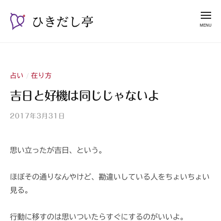
ー
コ
き
メ
だ
ン
ニ
し
テ
ュ
ひ
漫
亭
ー
ン
き
談
ツ
占
だ
へ
い
占い
在り方
/
し
ス
師
亭
吉日と好機は同じじゃないよ
キ
山
ッ
紫
2017年3月31日
b
プ
y
山
思い立ったが吉日、という。
紫
s
a
ほぼその通りなんやけど、勘違いしている人をちょいちょい
n
見る。
s
h
行動に移すのは思いついたらすぐにするのがいいよ。