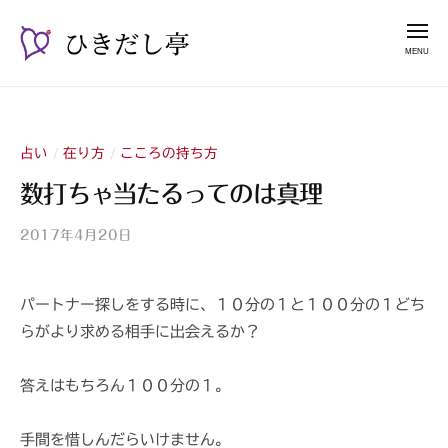
ー
コ
き
メ
だ
ン
ニ
し
テ
ュ
ひ
漫
亭
ー
ン
き
談
ツ
占
だ
へ
い
占い
在り方
こころの持ち方
/
/
し
ス
師
亭
数打ちゃ当たるってのは真理
キ
山
ッ
紫
2017年4月20日
b
プ
y
山
パートナー探しをする時に、１０分の１と１００分の１どち
紫
らがより求める相手に出会えるか？
s
a
n
答えはもちろん１００分の１。
s
h
手間を惜しんだらいけません。