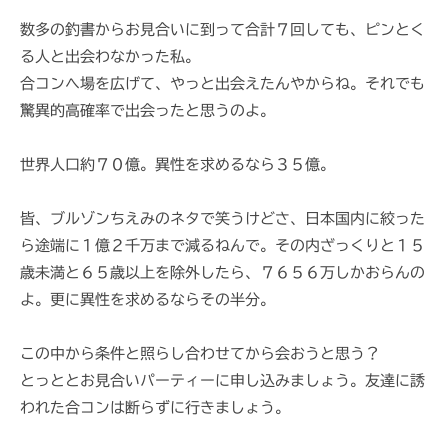
数多の釣書からお見合いに到って合計７回しても、ピンとく
る人と出会わなかった私。
合コンへ場を広げて、やっと出会えたんやからね。それでも
驚異的高確率で出会ったと思うのよ。
世界人口約７０億。異性を求めるなら３５億。
皆、ブルゾンちえみのネタで笑うけどさ、日本国内に絞った
ら途端に１億２千万まで減るねんで。その内ざっくりと１５
歳未満と６５歳以上を除外したら、７６５６万しかおらんの
よ。更に異性を求めるならその半分。
この中から条件と照らし合わせてから会おうと思う？
とっととお見合いパーティーに申し込みましょう。友達に誘
われた合コンは断らずに行きましょう。