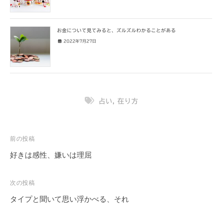
お金について見てみると、ズルズルわかることがある
2022年7月27日
占い
,
在り方
投
前の投稿
稿
好きは感性、嫌いは理屈
ナ
ビ
次の投稿
ゲ
タイプと聞いて思い浮かべる、それ
ー