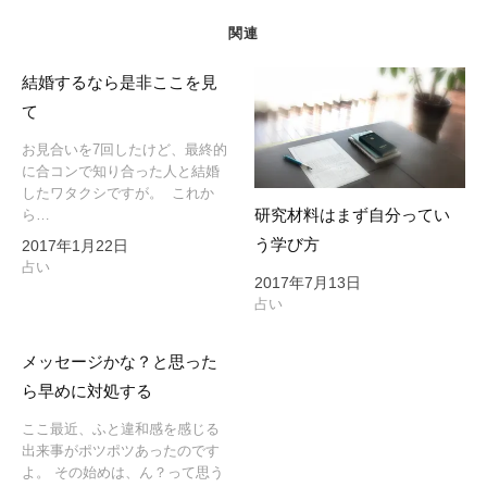
シ
ョ
関連
ン
結婚するなら是非ここを見
て
お見合いを7回したけど、最終的
に合コンで知り合った人と結婚
したワタクシですが。 これか
研究材料はまず自分ってい
ら…
う学び方
2017年1月22日
占い
2017年7月13日
占い
メッセージかな？と思った
ら早めに対処する
ここ最近、ふと違和感を感じる
出来事がポツポツあったのです
よ。 その始めは、ん？って思う