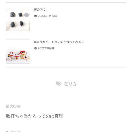
寒の内に
2023年1月13日
真正面から、お金に向き合ってみる？
2022年8月8日
在り方
投
前の投稿
稿
数打ちゃ当たるってのは真理
ナ
ビ