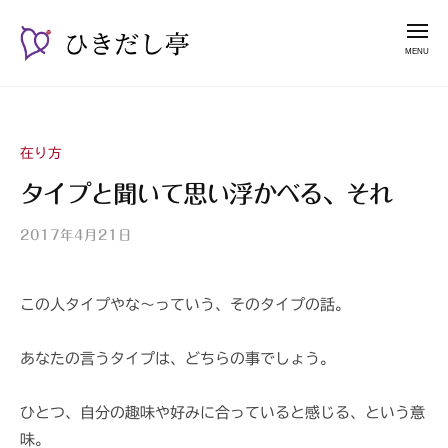
ー
コ
き
メ
だ
ン
ニ
し
テ
ュ
ひ
漫
亭
ー
ン
き
談
ツ
占
だ
へ
い
在り方
し
ス
師
亭
タイプと聞いて思い浮かべる、それ
キ
山
ッ
紫
2017年4月21日
b
プ
y
山
この人タイプやな〜っていう、そのタイプの話。
紫
s
a
あなたの言うタイプは、どちらの事でしょう。
n
s
ひとつ、自分の趣味や好みに合っていると感じる、という意
h
味。