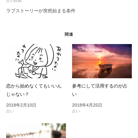
次の投稿
ゲ
ラブストーリーが突然始まる条件
ー
シ
ョ
関連
ン
恋から始めなくてもいいん
参考にして活用するのが占
じゃない？
い
2018年2月10日
2018年4月25日
占い
占い